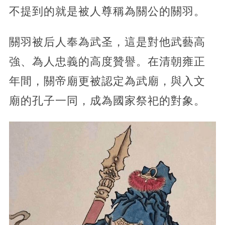
不提到的就是被人尊稱為關公的關羽。
關羽被后人奉為武圣，這是對他武藝高
強、為人忠義的高度贊譽。在清朝雍正
年間，關帝廟更被認定為武廟，與入文
廟的孔子一同，成為國家祭祀的對象。