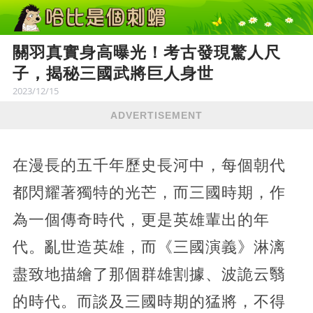
關羽真實身高曝光！考古發現驚人尺
子，揭秘三國武將巨人身世
2023/12/15
ADVERTISEMENT
在漫長的五千年歷史長河中，每個朝代
都閃耀著獨特的光芒，而三國時期，作
為一個傳奇時代，更是英雄輩出的年
代。亂世造英雄，而《三國演義》淋漓
盡致地描繪了那個群雄割據、波詭云翳
的時代。而談及三國時期的猛將，不得