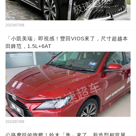
2023/07/08
「小凱美瑞」即視感！豐田VIOS來了，尺寸超越本
田鋒范，1.5L+6AT
2023/07/08
公路摩托的旗艦！鈴木「隼」來了，新造型相當犀