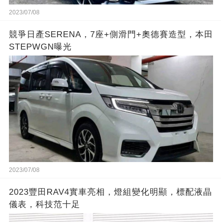
2023/07/08
競爭日產SERENA，7座+側滑門+奧德賽造型，本田
STEPWGN曝光
2023/07/08
2023豐田RAV4實車亮相，燈組變化明顯，標配液晶
儀表，科技范十足