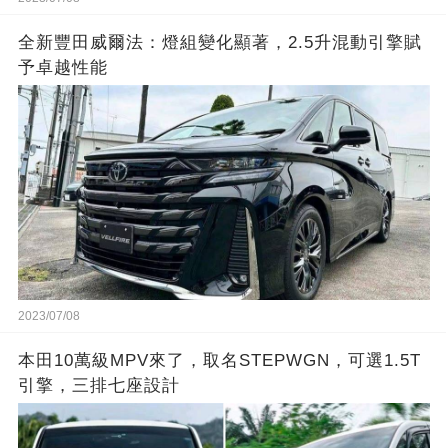
全新豐田威爾法：燈組變化顯著，2.5升混動引擎賦
予卓越性能
2023/07/08
本田10萬級MPV來了，取名STEPWGN，可選1.5T
引擎，三排七座設計