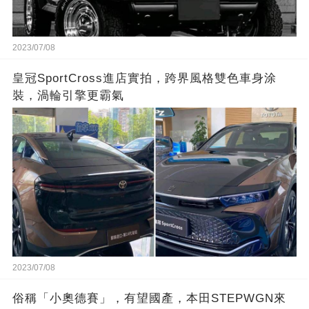
2023/07/08
皇冠SportCross進店實拍，跨界風格雙色車身涂
裝，渦輪引擎更霸氣
2023/07/08
俗稱「小奧德賽」，有望國產，本田STEPWGN來