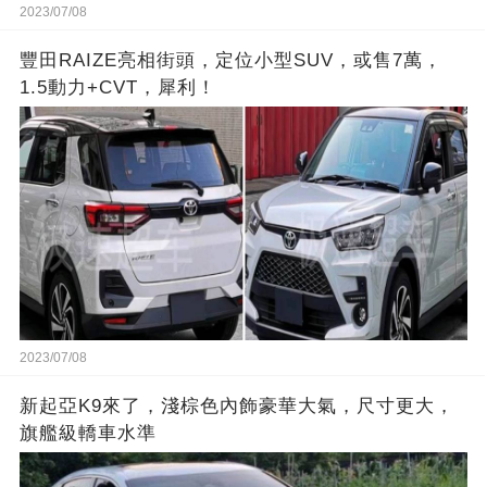
2023/07/08
豐田RAIZE亮相街頭，定位小型SUV，或售7萬，
1.5動力+CVT，犀利！
2023/07/08
新起亞K9來了，淺棕色內飾豪華大氣，尺寸更大，
旗艦級轎車水準