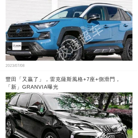
2023/07/08
豐田「又贏了」，雷克薩斯風格+7座+側滑門，
「新」GRANVIA曝光