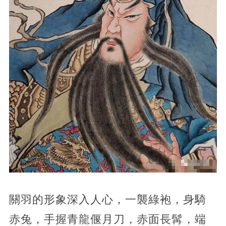
關羽的形象深入人心，一襲綠袍，身騎
赤兔，手握青龍偃月刀，赤面長髯，端