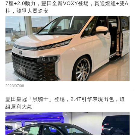
7座+2.0動力，豐田全新VOXY登場，貫通燈組+雙A
柱，競爭大眾途安
2023/07/08
豐田皇冠「黑騎士」登場，2.4T引擎表現出色，燈
組犀利大氣