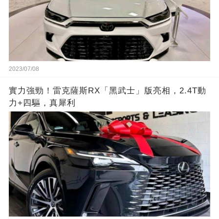
2023/07/08
實力強勁！雷克薩斯RX「黑武士」版亮相，2.4T動
力+四驅，真犀利