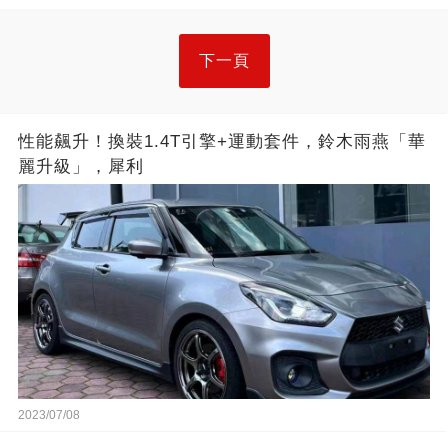
下一頁
性能飆升！換裝1.4T引擎+運動套件，鈴木雨燕「華
麗升級」，犀利
2023/07/08