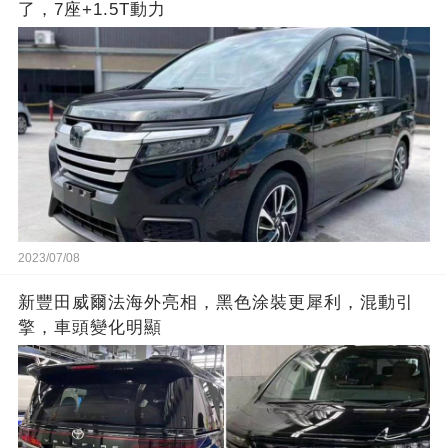
了，7座+1.5T動力
2023/07/08
新豐田威爾法海外亮相，黑色涂裝更犀利，混動引
擎，車頭變化明顯